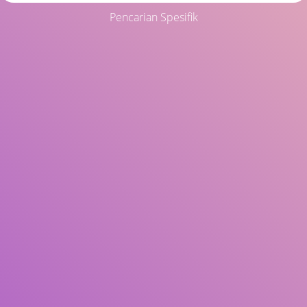
Pencarian Spesifik
Judul
Pengarang
Subjek
ISBN/ISSN
Tipe Koleksi
Lokasi