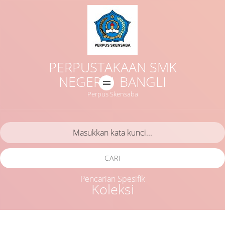
PERPUSTAKAAN SMK
NEGERI 1 BANGLI
Perpus Skensaba
CARI
Pencarian Spesifik
Koleksi