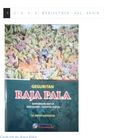
1
2
3
4
5
BERIKUTNYA
HAL. AKHIR
Geguritan Raja Pala