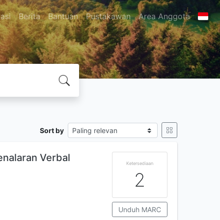
asi
Berita
Bantuan
Pustakawan
Area Anggota
Sort by
enalaran Verbal
Ketersediaan
2
Unduh MARC