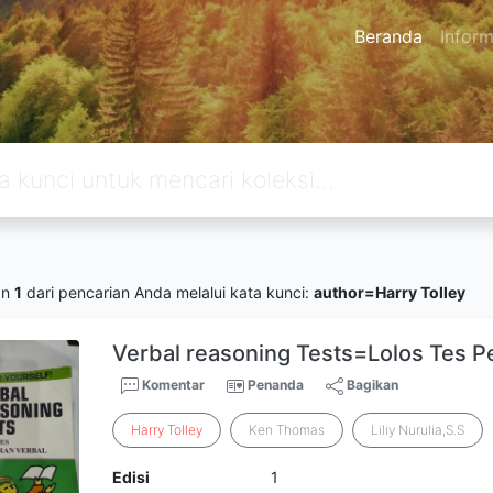
Beranda
Inform
an
1
dari pencarian Anda melalui kata kunci:
author=Harry Tolley
Verbal reasoning Tests=Lolos Tes P
Komentar
Penanda
Bagikan
Harry
Tolley
Ken Thomas
Liliy Nurulia,S.S
Edisi
1