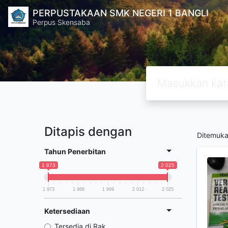
PERPUSTAKAAN SMK NEGERI 1 BANGLI
Perpus Skensaba
Ditapis dengan
Ditemuk
Tahun Penerbitan
1 973
2 025
1 973
1 986
1 999
2 012
2 025
Ketersediaan
Tersedia di Rak